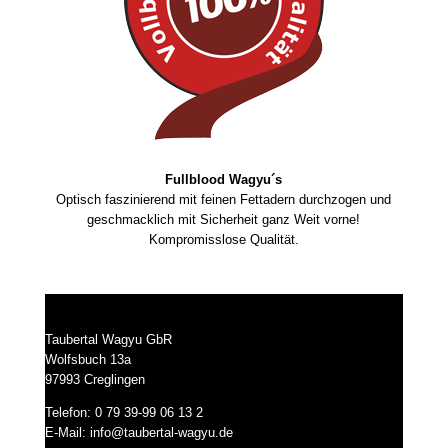
Fullblood Wagyu´s
Optisch faszinierend mit feinen Fettadern durchzogen und
geschmacklich mit Sicherheit ganz Weit vorne!
Kompromisslose Qualität.
Taubertal Wagyu GbR
Wolfsbuch 13a
97993 Creglingen
Telefon: 0 79 39-99 06 13 2
E-Mail:
info@taubertal-wagyu.de