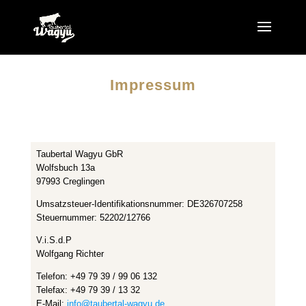
Impressum
Taubertal Wagyu GbR
Wolfsbuch 13a
97993 Creglingen
Umsatzsteuer-Identifikationsnummer: DE326707258
Steuernummer: 52202/12766
V.i.S.d.P
Wolfgang Richter
Telefon: +49 79 39 / 99 06 132
Telefax: +49 79 39 / 13 32
E-Mail:
info@taubertal-wagyu.de