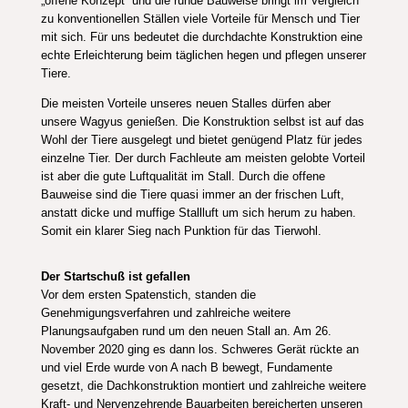
„offene Konzept“ und die runde Bauweise bringt im Vergleich
zu konventionellen Ställen viele Vorteile für Mensch und Tier
mit sich. Für uns bedeutet die durchdachte Konstruktion eine
echte Erleichterung beim täglichen hegen und pflegen unserer
Tiere.
Die meisten Vorteile unseres neuen Stalles dürfen aber
unsere Wagyus genießen. Die Konstruktion selbst ist auf das
Wohl der Tiere ausgelegt und bietet genügend Platz für jedes
einzelne Tier. Der durch Fachleute am meisten gelobte Vorteil
ist aber die gute Luftqualität im Stall. Durch die offene
Bauweise sind die Tiere quasi immer an der frischen Luft,
anstatt dicke und muffige Stallluft um sich herum zu haben.
Somit ein klarer Sieg nach Punktion für das Tierwohl.
Der Startschuß ist gefallen
Vor dem ersten Spatenstich, standen die
Genehmigungsverfahren und zahlreiche weitere
Planungsaufgaben rund um den neuen Stall an. Am 26.
November 2020 ging es dann los. Schweres Gerät rückte an
und viel Erde wurde von A nach B bewegt, Fundamente
gesetzt, die Dachkonstruktion montiert und zahlreiche weitere
Kraft- und Nervenzehrende Bauarbeiten bereicherten unseren